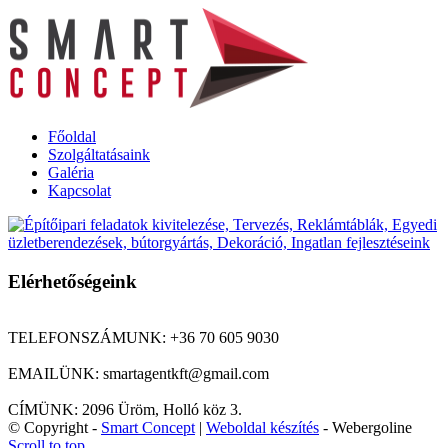
Főoldal
Szolgáltatásaink
Galéria
Kapcsolat
Elérhetőségeink
TELEFONSZÁMUNK: +36 70 605 9030
EMAILÜNK: smartagentkft@gmail.com
CÍMÜNK: 2096 Üröm, Holló köz 3.
© Copyright -
Smart Concept
|
Weboldal készítés
- Webergoline
Scroll to top