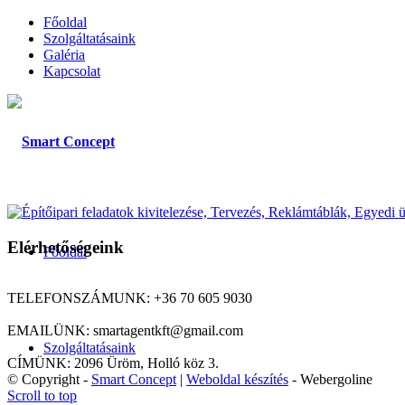
Főoldal
Szolgáltatásaink
Galéria
Kapcsolat
Elérhetőségeink
Főoldal
TELEFONSZÁMUNK: +36 70 605 9030
EMAILÜNK: smartagentkft@gmail.com
Szolgáltatásaink
CÍMÜNK: 2096 Üröm, Holló köz 3.
© Copyright -
Smart Concept
|
Weboldal készítés
- Webergoline
Scroll to top